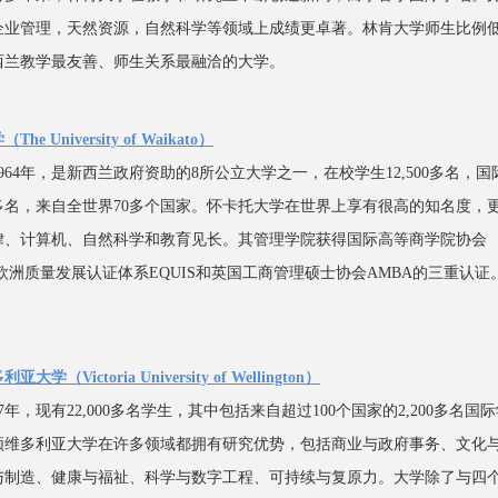
企业管理，天然资源，自然科学等领域上成绩更卓著。林肯大学师生比例
西兰教学最友善、师生关系最融洽的大学。
e University of Waikato）
964年，是新西兰政府资助的8所公立大学之一，在校学生12,500多名，国
0多名，来自全世界70多个国家。怀卡托大学在世界上享有很高的知名度，
律、计算机、自然科学和教育见长。其管理学院获得国际高等商学院协会
、欧洲质量发展认证体系EQUIS和英国工商管理硕士协会AMBA的三重认证
学（Victoria University of Wellington）
97年，现有22,000多名学生，其中包括来自超过100个国家的2,200多名国
顿维多利亚大学在许多领域都拥有研究优势，包括商业与政府事务、文化
与制造、健康与福祉、科学与数字工程、可持续与复原力。大学除了与四