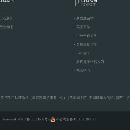
P
田石新闻
田石项目
ROJECT
田石新闻
新西兰留学
行业动态
美国留学
中外合作办学
名校短期访学
Passages
暑期赴美带薪实习
视频中心
外学历学位认证系统（教育部留学服务中心）
|
美国国务院
|
美国驻华大使馆
|
新西兰学
Reserved
沪ICP备12033680号-2
沪公网安备31011002006573