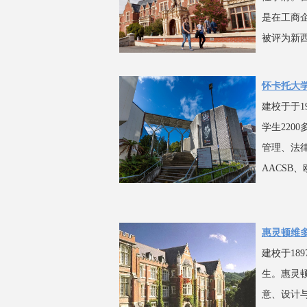
是在工商
被评为新
怀卡托大学（Th
建校于于1
学生220
管理、法
AACSB
惠灵顿维多利亚大
建校于18
生。惠灵
意、设计