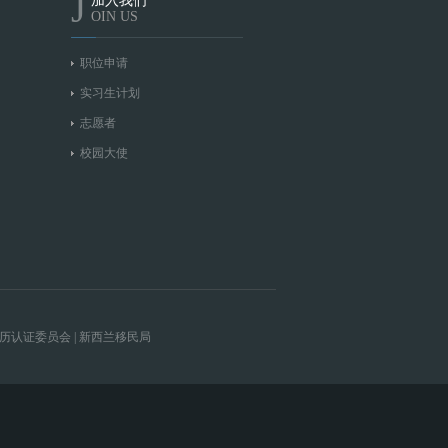
J
加入我们
OIN US
职位申请
实习生计划
志愿者
校园大使
历认证委员会
|
新西兰移民局