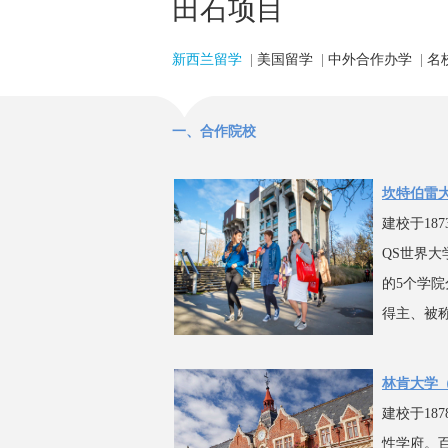
田石项目
新西兰留学
|
美国留学
|
中外合作办学
|
名
一、合作院校
坎特伯雷
建校于1
QS世界大
的5个学
得主、被称
林肯大学（L
建校于1
性学府。