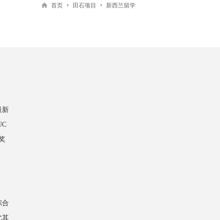
首页
田石项目
新西兰留学
最新
UC
奖
综合
尤其