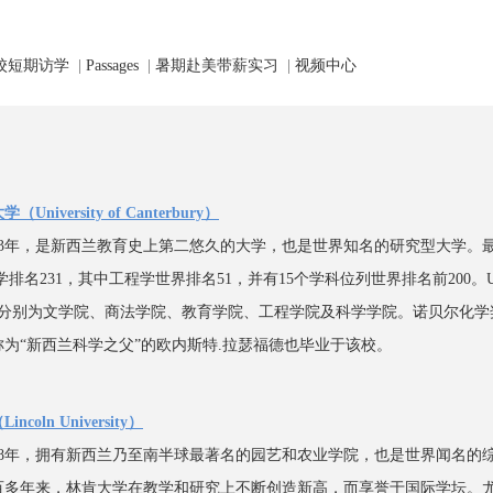
校短期访学
|
Passages
|
暑期赴美带薪实习
|
视频中心
大学（
University
of Canterbury
）
873年，是新西兰教育史上第二悠久的大学，也是世界知名的研究型大学。
学排名231，其中工程学世界排名51，并有15个学科位列世界排名前200。
院分别为文学院、商法学院、教育学院、工程学院及科学学院。诺贝尔化学
为“新西兰科学之父”的欧内斯特.拉瑟福德也毕业于该校。
incoln
University
）
878年，拥有新西兰乃至南半球最著名的园艺和农业学院，也是世界闻名的
百多年来，林肯大学在教学和研究上不断创造新高，而享誉于国际学坛。