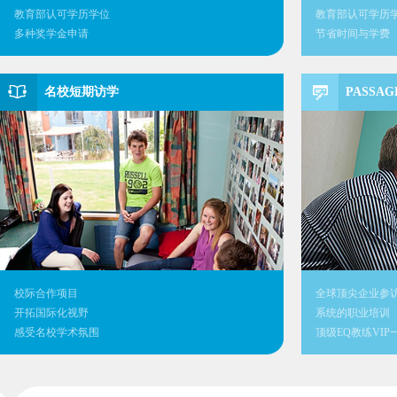
教育部认可学历学位
教育部认可学历
多种奖学金申请
节省时间与学费
名校短期访学
PASSAG
校际合作项目
全球顶尖企业参
开拓国际化视野
系统的职业培训
感受名校学术氛围
顶级EQ教练VI