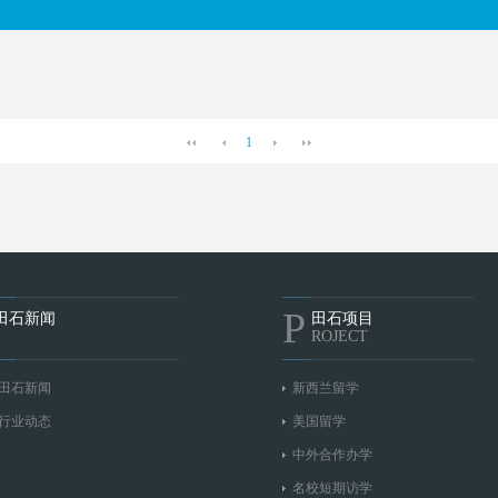
1
P
田石新闻
田石项目
ROJECT
田石新闻
新西兰留学
行业动态
美国留学
中外合作办学
名校短期访学