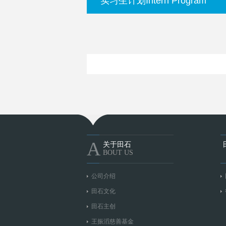
实习生计划
Intern Program
A
关于田石
BOUT US
公司介绍
田石文化
田石主创
王振滔慈善基金