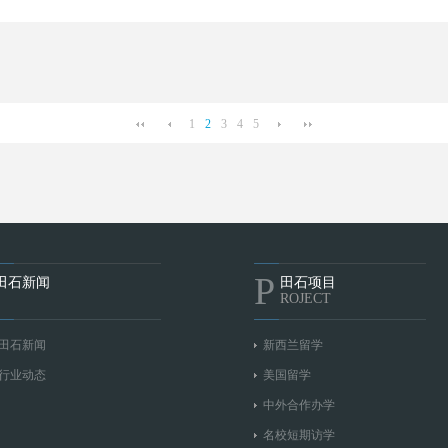
1
2
3
4
5
P
田石新闻
田石项目
ROJECT
田石新闻
新西兰留学
行业动态
美国留学
中外合作办学
名校短期访学