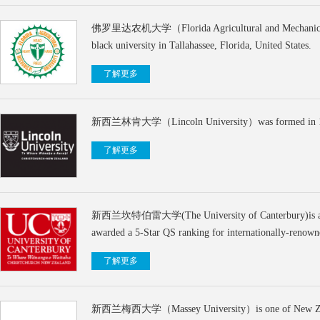
佛罗里达农机大学（Florida Agricultural and Mechanical Uni
black university in Tallahassee, Florida, United States.
了解更多
新西兰林肯大学（Lincoln University）was formed in 1990 wh
了解更多
新西兰坎特伯雷大学(The University of Canterbury)is a prestigi
awarded a 5-Star QS ranking for internationally-renown
了解更多
新西兰梅西大学（Massey University）is one of New Zealand